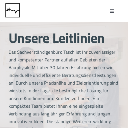
Zum
Inhalt
Toggle
springen
Navigati
Home
Unsere Leitlinien
Über uns
Das Sachverständigenbüro Tasch ist Ihr zuverlässiger
und kompetenter Partner auf allen Gebieten der
Leistungen
Bauphysik. Mit über 30 Jahren Erfahrung bieten wir
individuelle und effiziente Beratungsdienstleistungen
Karriere
an. Durch unsere Praxisnähe und Zielorientierung sind
wir stets in der Lage, die bestmögliche Lösung für
unsere Kundinnen und Kunden zu finden. Ein
Kontakt
kompaktes Team bietet Ihnen eine eingespielte
Verbindung aus langjähriger Erfahrung und jungen,
innovativen Ideen. Die ständige Weiterentwicklung