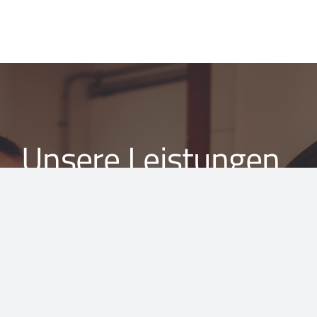
Unsere Leistungen
Wir bieten Beratungen, Messungen, Auslegungen und
die Erstellung von Gutachten in den Bereichen
Bauakustik, Schallimmissionsschutz, Raumakustik,
Schallpegelmessungen und thermische Bauphysik.
Unsere Kundinnen und Kunden können sich dabei auf
unsere hohe Fachkompetenz und eine gewissenhafte
Präzision verlassen.