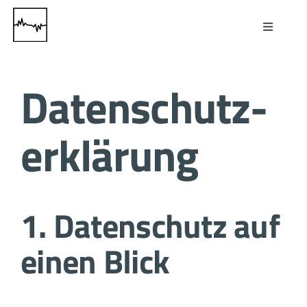
Zum
Inhalt
Toggle
springen
Navigati
Home
Datenschutz­
Über uns
erklärung
Leistungen
Karriere
1. Datenschutz auf
Kontakt
einen Blick